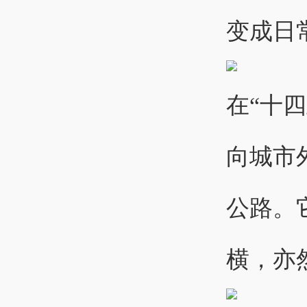
变成日
在“十
向城市
公路。
横，亦