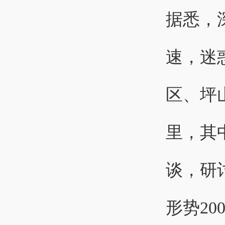
据悉，
速，迷
区、坪
里，其
谈，研讨
形势20