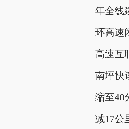
年全线
环高速
高速互
南坪快
缩至4
减17