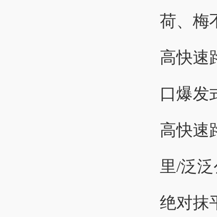
荷、梅
高快速
口爆发
高快速路
里/泛
绝对抹