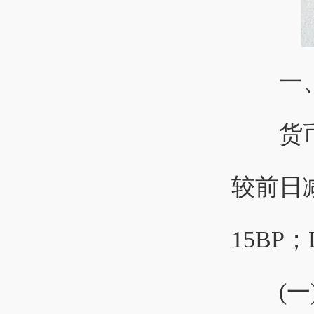
一、
货币商
较前日减
15BP
(一)