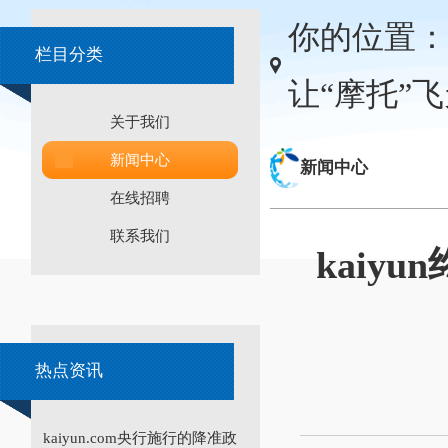
你的位置：
栏目分类
让“摩托”
关于我们
新闻中心
新闻中心
在线招聘
联系我们
kaiy
热点资讯
kaiyun.com央行施行的降准政