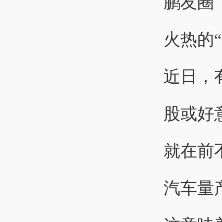
鹏友圈
火热的
近日，
股或好
就在前
汽车量