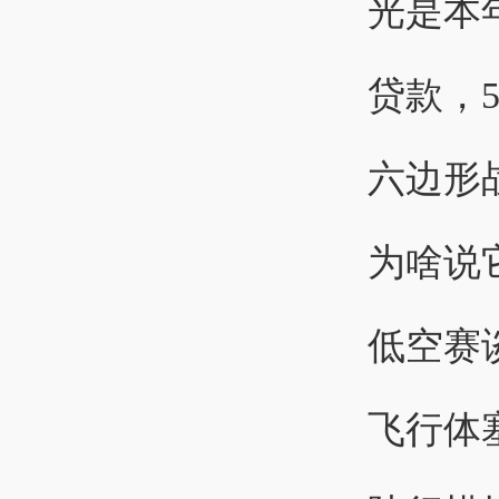
光是本年
贷款，
六边形
为啥说
低空赛
飞行体