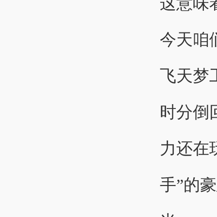
这意味
今天咱
飞天梦
时分倒
力还在
手”的豪