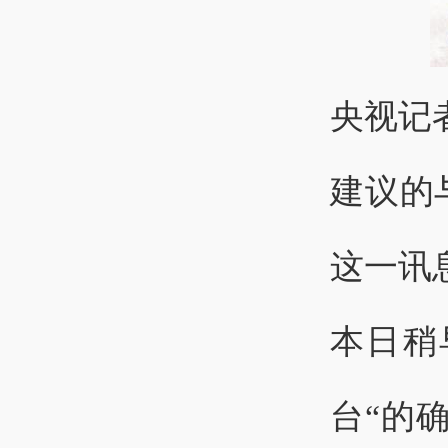
央视记
建议的
这一讯
本日稍
台“的