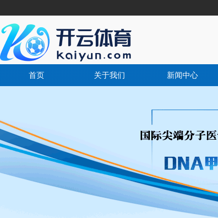
首页
关于我们
新闻中心